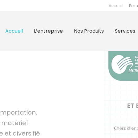
Accueil
Pro
prise
Nos Produits
Services
Supports
Nos 
Accueil
L’entreprise
Nos Produits
Services
importation,
 matériel
 et diversifié