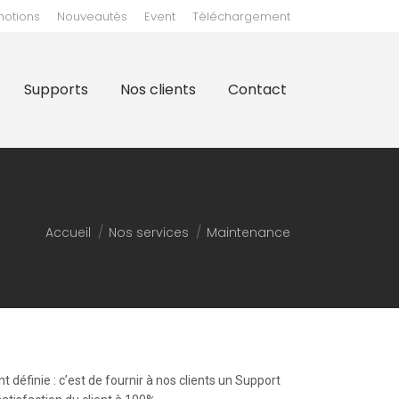
motions
Nouveautés
Event
Téléchargement
clients
Contact
Supports
Nos clients
Contact
Vous êtes ici :
Accueil
Nos services
Maintenance
définie : c’est de fournir à nos clients un Support