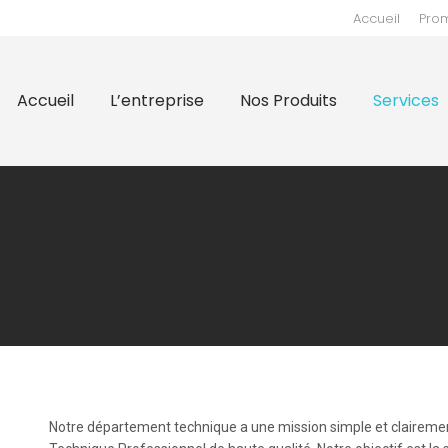
Accueil
Pro
prise
Nos Produits
Services
Supports
Nos 
Accueil
L’entreprise
Nos Produits
Services
Notre département technique a une mission simple et clairement 