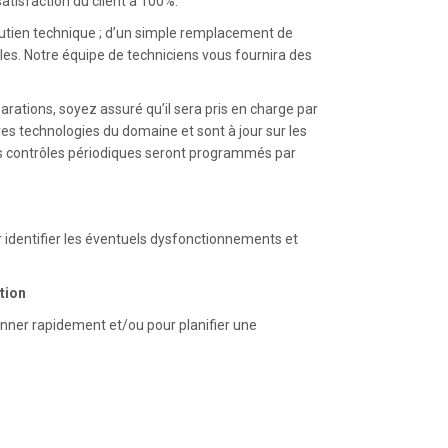
atisfaction du client à 100%.
utien technique ; d’un simple remplacement de
lles. Notre équipe de techniciens vous fournira des
arations, soyez assuré qu’il sera pris en charge par
es technologies du domaine et sont à jour sur les
es contrôles périodiques seront programmés par
r identifier les éventuels dysfonctionnements et
tion
anner rapidement et/ou pour planifier une