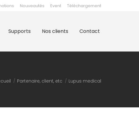
motions
Nouveautés
Event
Téléchargement
clients
Contact
Supports
Nos clients
Contact
us êtes ici :
cueil
Partenaire, client, etc
Lupus medical