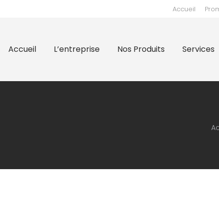
Accueil
Pro
prise
Nos Produits
Services
Supports
Nos 
Accueil
L’entreprise
Nos Produits
Services
Vo
Ac