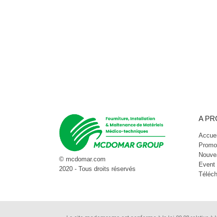
A P
Accuei
Promo
Nouve
© mcdomar.com
Event
2020 - Tous droits réservés
Téléc