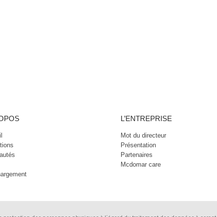
ROPOS
L’ENTREPRISE
l
Mot du directeur
tions
Présentation
autés
Partenaires
Mcdomar care
hargement