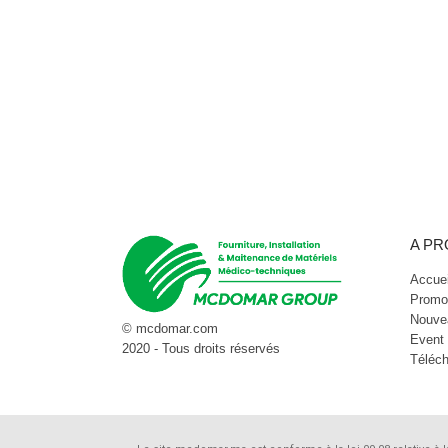
A P
Accuei
Promo
Nouve
© mcdomar.com
Event
2020 - Tous droits réservés
Téléc