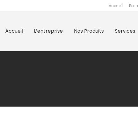
Accueil
Pro
prise
Nos Produits
Services
Supports
Nos 
Accueil
L’entreprise
Nos Produits
Services