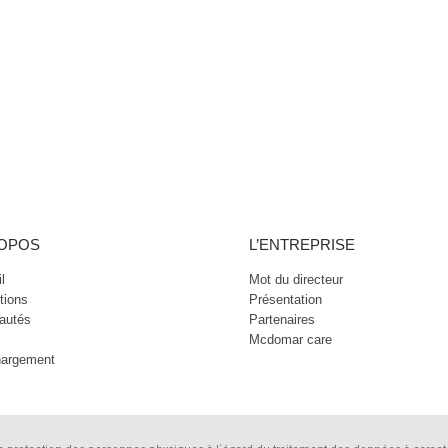
ROPOS
L’ENTREPRISE
l
Mot du directeur
tions
Présentation
autés
Partenaires
Mcdomar care
hargement