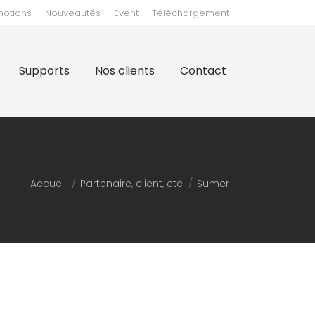
motions
Nouveautés
Event
Téléchargement
clients
Contact
Supports
Nos clients
Contact
Vous êtes ici :
Accueil
Partenaire, client, etc
Sumer