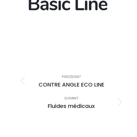
Navigation
de
PRÉCÉDENT
CONTRE ANGLE ECO LINE
Onglet
commentaire
précédent
SUIVANT
Fluides médicaux
Projets
similaires