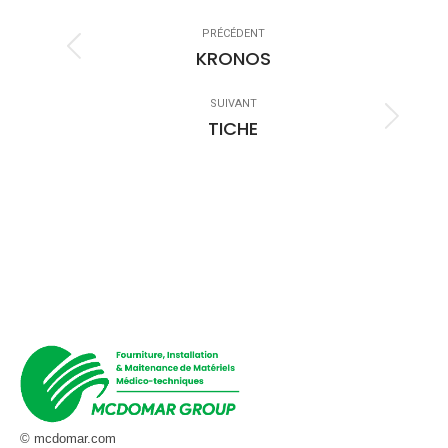
Navigation
de
PRÉCÉDENT
KRONOS
Onglet
commentaire
précédent
SUIVANT
TICHE
Projets
similaires
© mcdomar.com