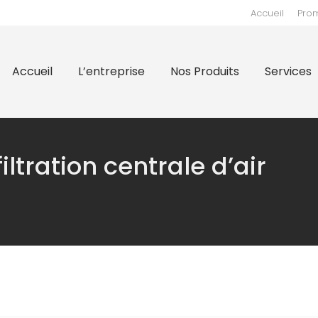
Accueil
Pro
prise
Nos Produits
Services
Supports
Nos 
Accueil
L’entreprise
Nos Produits
Services
iltration centrale d’air
l