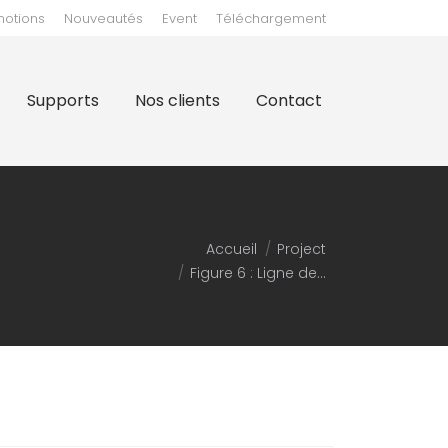
motions
Nouveautés
Event
Téléchargement
clients
Contact
Supports
Nos clients
Contact
Vous êtes ici :
Accueil
Project
Figure 6 : Ligne de…