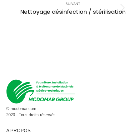
SUIVANT
Nettoyage désinfection / stérilisation
Projets
similaires
© mcdomar.com
2020 - Tous droits réservés
A PROPOS