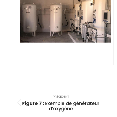
Navigation
de
PRÉCÉDENT
Figure 7 :
Exemple de générateur
commentaire
Onglet
d’oxygène
précédent