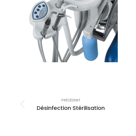
Navigation
de
PRÉCÉDENT
Désinfection Stérilisation
Onglet
commentaire
précédent